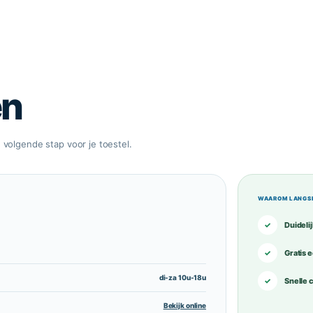
en
 volgende stap voor je toestel.
WAAROM LANGS
✓
Duideli
✓
Gratis 
di-za 10u-18u
✓
Snelle 
Bekijk online