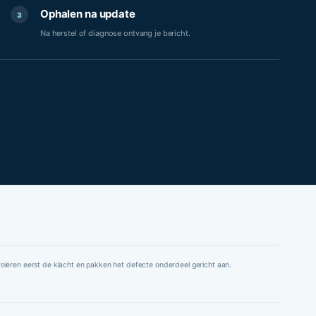
Ophalen na update
3
Na herstel of diagnose ontvang je bericht.
oleren eerst de klacht en pakken het defecte onderdeel gericht aan.