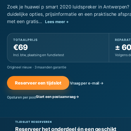
Zoek je huawei p smart 2020 luidspreker in Antwerpen? B
duidelijke opties, prijsinformatie en een praktische afspra
met een gratis…
Lees meer +
TOTAALPRIJS
REPARAT
€69
± 60
Incl. btw, plaatsing en functietest
Volgens d
Origineel nieuw
·
3 maanden garantie
Reserveer een tijdslot
Vraag per e-mail →
Start een postaanvraag
→
Opsturen per post
TIJDSLOT RESERVEREN
Reserveer het onderdeel én een geschikt