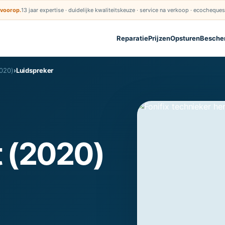
 voorop.
13 jaar expertise · duidelijke kwaliteitskeuze · service na verkoop · ecocheque
Reparatie
Prijzen
Opsturen
Besche
020)
›
Luidspreker
 (2020)