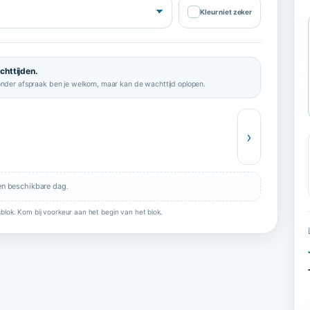
✓
Kleur niet zeker
chttijden.
onder afspraak ben je welkom, maar kan de wachttijd oplopen.
›
en beschikbare dag.
blok. Kom bij voorkeur aan het begin van het blok.