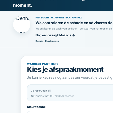
moment.
PERSOONLIJK ADVIES VAN FONIFIX
We controleren de schade en adviseren de 
We adviseren op basis van de klacht, de staat van het toestel en
Nog een vraag? Mail ons →
Dennis · Klantenzorg
WANNEER PAST HET?
Kies je afspraakmoment
Je kan je keuzes nog aanpassen voordat je bevestigt
Je reserveert bij
Nationalestraat 99, 2000 Antwerpen
Kleur toestel