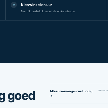
Kies winkel en uur
2
Beschikbaarheid komt uit de winkelkalender.
og goed
We contr
Alleen vervangen wat nodig
is