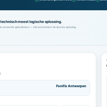
technisch meest logische oplossing.
 je verwachte gebruiksduur — niet automatisch de duurste oplossing.
.
Fonifix Antwerpen