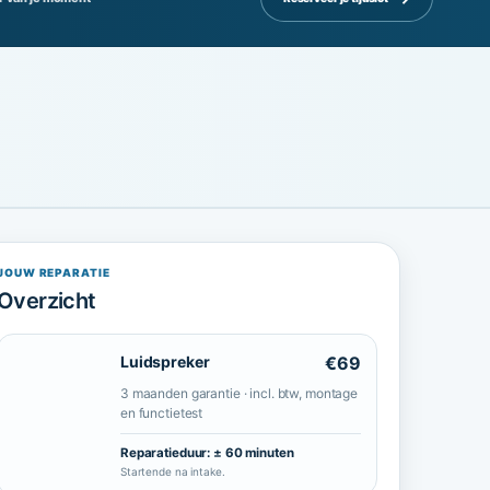
JOUW REPARATIE
Overzicht
Luidspreker
€69
3 maanden garantie · incl. btw, montage
en functietest
Reparatieduur:
± 60 minuten
Startende na intake.