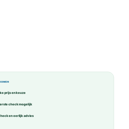
KOMEN
jke prijs en keuze
eerste check mogelijk
check en eerlijk advies