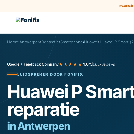
Kwaliteit
Home
›
Antwerpen
›
Reparatie
›
Smartphone
›
Huawei
›
Huawei P Smart (2
★★★★★
Google + Feedback Company
4,6/5
1.057 reviews
LUIDSPREKER DOOR FONIFIX
Huawei P Smart
reparatie
in Antwerpen