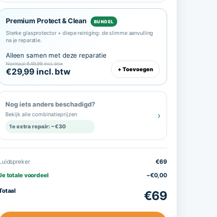
Premium Protect & Clean
BUNDEL
Sterke glasprotector + diepe reiniging: de slimme aanvulling
na je reparatie.
Alleen samen met deze reparatie
Normaal €49,99 incl. btw
+ Toevoegen
€29,99 incl. btw
Nog iets anders beschadigd?
›
Bekijk alle combinatieprijzen
1e extra repair: −€30
Luidspreker
€69
Je totale voordeel
−€0,00
Totaal
€69