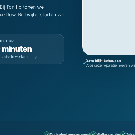
ij Fonifix tonen we
akflow. Bij twijfel starten we
IEDUUR
 minuten
e actuele werkplanning
Data blijft behouden
✓
Voor deze reparatie hoeven wij 
Onderdeel gereserveerd
Vlottere intake
Zeke