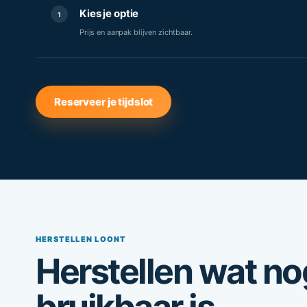
Kies je optie
1
Prijs en aanpak blijven zichtbaar.
Reserveer je tijdslot
HERSTELLEN LOONT
Herstellen wat n