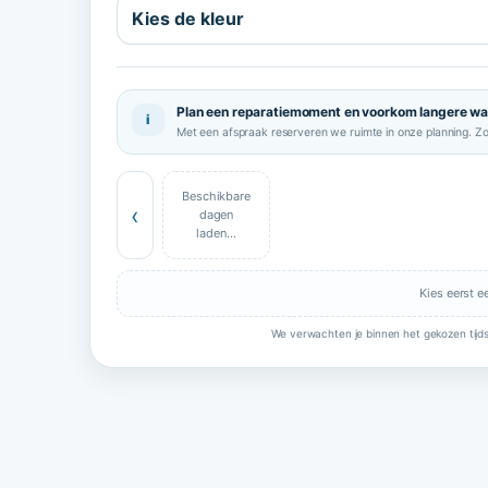
Plan een reparatiemoment en voorkom langere wa
i
Met een afspraak reserveren we ruimte in onze planning. Z
Beschikbare
‹
dagen
laden…
Kies eerst e
We verwachten je binnen het gekozen tijds