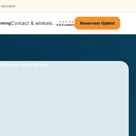
s aanvaard
★★★★★
Contact & winkels
⌄
rming
Reserveer tijdslot
4,6/5 reviews