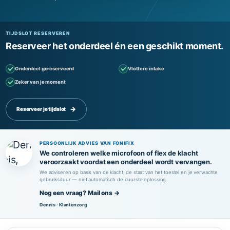
TIJDSLOT RESERVEREN
Reserveer het onderdeel én een geschikt moment.
Onderdeel gereserveerd
Vlottere intake
Zeker van je moment
Reserveer je tijdslot
PERSOONLIJK ADVIES VAN FONIFIX
We controleren welke microfoon of flex de klacht
veroorzaakt voordat een onderdeel wordt vervangen.
We adviseren op basis van de klacht, de staat van het toestel en je verwachte
gebruiksduur — niet automatisch de duurste oplossing.
Nog een vraag? Mail ons →
Dennis · Klantenzorg