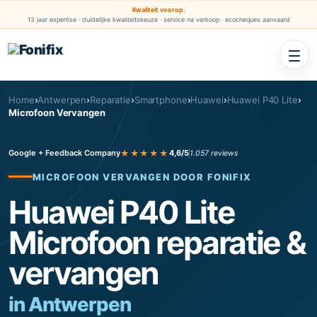
Kwaliteit voorop.
13 jaar expertise · duidelijke kwaliteitskeuze · service na verkoop · ecocheques aanvaard
Home
›
Antwerpen
›
Reparatie
›
Smartphone
›
Huawei
›
Huawei P40 Lite
›
Microfoon Vervangen
★★★★★
Google + Feedback Company
4,6/5
1.057 reviews
MICROFOON VERVANGEN DOOR FONIFIX
Huawei P40 Lite
Microfoon reparatie &
vervangen
in Antwerpen