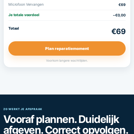
Microfoon Vervangen
€69
Je totale voordeel
−€0,00
Totaal
€69
Plan reparatiemoment
Voorkom langere wachttijden.
ZO WERKT JE AFSPRAAK
Vooraf plannen. Duidelijk
afgeven. Correct opvolgen.