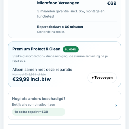
Microfoon Vervangen
€69
3 maanden garantie · incl. btw, montage en
functietest
Reparatieduur:
± 60 minuten
Startende na intake.
Premium Protect & Clean
BUNDEL
Sterke glasprotector + diepe reiniging: de slimme aanvulling na je
reparatie.
Alleen samen met deze reparatie
Normaal €49,99 incl. btw
+ Toevoegen
€29,99 incl. btw
Nog iets anders beschadigd?
›
Bekijk alle combinatieprijzen
1e extra repair: −€30